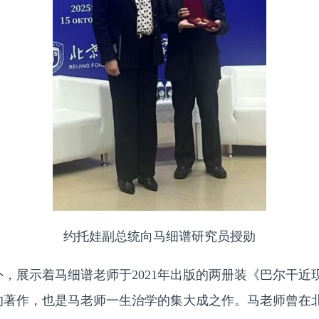
约托娃副总统向马细谱研究员授勋
外，展示着马细谱老师于
2021年出版的两册装《巴尔干
的著作，也是马老师一生治学的集大成之作。马老师曾在