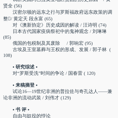
贤全
(56)
汉密尔顿的远东之行与罗斯福政府远东政策的调
整/ 黄定天 段永富
(65)
对《澳新协定》历史成因的解读 / 汪诗明
(74)
日本古代国家疫病祭祀中的鬼神观念 / 刘琳琳
(85)
俄国的包税制及其废除 / 郭响宏
(95)
古埃及王室墓葬与王权的形成、发展 / 郭子林
(
108)
• 研究综述 •
对“罗斯受洗”时间的争论 / 国春雷 ( 120)
• 来稿摘登 •
试论16—19世纪非洲的普拉佐与奇孔达人——兼
论非洲的流动武装 / 刘伟才
(129)
• 书 评 •
自由与奴役的悖论