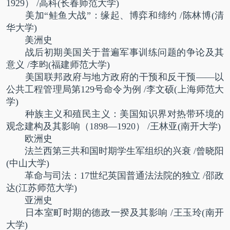
1929）
/高科(长春师范大学)
美加“鲑鱼大战”：缘起、博弈和缔约
/陈林博(清
华大学)
美洲史
战后初期美国关于普遍军事训练问题的争论及其
意义
/李昀(福建师范大学)
美国联邦政府与地方政府的干预和反干预——以
公共工程管理局第129号命令为例
/李文硕(上海师范大
学)
种族主义和殖民主义：美国知识界对热带环境的
观念建构及其影响（1898—1920）
/王林亚(南开大学)
欧洲史
法兰西第三共和国时期学生军组织的兴衰
/曾晓阳
(中山大学)
革命与司法：17世纪英国普通法法院的独立
/邵政
达(江苏师范大学)
亚洲史
日本室町时期的德政一揆及其影响
/王玉玲(南开
大学)