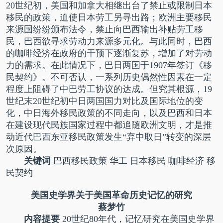
20世纪初，美国和加拿大相继出台了禁止或限制日本
移民的政策，迫使日本劳工另寻出路；欧洲主要移民
来源国纷纷颁布法令，禁止向巴西输出补贴劳工移
民，巴西欲寻求劳动力来源多元化。与此同时，巴西
的咖啡经济在政府的干预下逐渐复苏，增加了对劳动
力的需求。在此情况下，巴日两国于1907年签订《移
民契约》。不可否认，一系列历史偶然性因素在一定
程度上阻碍了中巴劳工协议的达成。但究其根源，19
世纪末20世纪初中日两国国力对比及国际地位的变
化，中日海外移民政策的不同走向，以及巴西和日本
在建设现代民族国家过程中都追随欧洲文明，才是推
动近代巴西东亚移民政策发生“弃中取日”转变的深层
次原因。
关键词
巴西移民政策 华工 日本移民 咖啡经济 移
民契约
美国史学界关于美国革命历史记忆的研究
蔡梦竹
内容提要
20世纪80年代，记忆研究在美国史学界