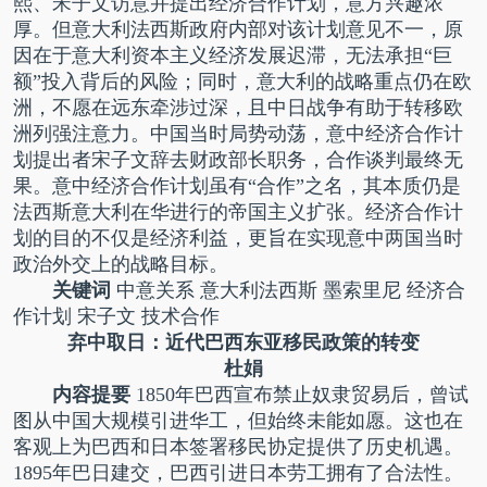
熙、宋子文访意并提出经济合作计划，意方兴趣浓
厚。但意大利法西斯政府内部对该计划意见不一，原
因在于意大利资本主义经济发展迟滞，无法承担“巨
额”投入背后的风险；同时，意大利的战略重点仍在欧
洲，不愿在远东牵涉过深，且中日战争有助于转移欧
洲列强注意力。中国当时局势动荡，意中经济合作计
划提出者宋子文辞去财政部长职务，合作谈判最终无
果。意中经济合作计划虽有“合作”之名，其本质仍是
法西斯意大利在华进行的帝国主义扩张。经济合作计
划的目的不仅是经济利益，更旨在实现意中两国当时
政治外交上的战略目标。
关键词
中意关系 意大利法西斯 墨索里尼 经济合
作计划 宋子文 技术合作
弃中取日：近代巴西东亚移民政策的转变
杜娟
内容提要
1850年巴西宣布禁止奴隶贸易后，曾试
图从中国大规模引进华工，但始终未能如愿。这也在
客观上为巴西和日本签署移民协定提供了历史机遇。
1895年巴日建交，巴西引进日本劳工拥有了合法性。