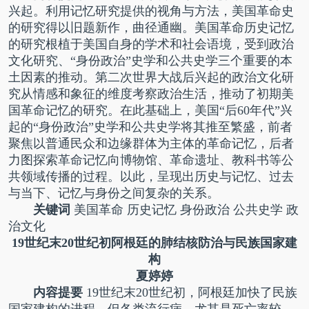
兴起。利用记忆研究提供的视角与方法，美国革命史
的研究得以旧题新作，曲径通幽。美国革命历史记忆
的研究根植于美国自身的学术和社会语境，受到政治
文化研究、“身份政治”史学和公共史学三个重要的本
土因素的推动。第二次世界大战后兴起的政治文化研
究从情感和象征的维度考察政治生活，推动了初期美
国革命记忆的研究。在此基础上，美国“后60年代”兴
起的“身份政治”史学和公共史学将其推至繁盛，前者
聚焦以普通民众和边缘群体为主体的革命记忆，后者
力图探索革命记忆向博物馆、革命遗址、教科书等公
共领域传播的过程。以此，呈现出历史与记忆、过去
与当下、记忆与身份之间复杂的关系。
关键词
美国革命 历史记忆 身份政治 公共史学 政
治文化
19世纪末20世纪初阿根廷的肺结核防治与民族国家建
构
夏婷婷
内容提要
19世纪末20世纪初，阿根廷加快了民族
国家建构的进程，但各类流行病，尤其是死亡率较