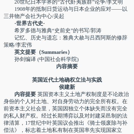
20世纪日本学界的“古代虾夷族群”论争/李文明
1908年的抵制日货运动与日本企业的应对——以
三井物产会社为中心/吴起
·世界古代史·
希罗多德与雅典“史前史”的书写/郭涛
记忆、历史与遗忘：雅典大赦与吕西阿斯的修辞
策略/李宏伟
英文提要（Summaries）
孙剑编译 (中国社会科学院)
内容摘要
英国近代土地确权立法与实践
侯建新
内容提要
英国资本主义土地产权制度是不论政治
身份的个人对土地、对自身劳动力的完全所有权。在
前资本主义社会里，英国因独立个体缺失而没有完全
的私人财产权。经过长期博弈以及对封建采邑制的法
律清算，17世纪中叶英国议会推出《骑士领废除与补
偿法》，标志着土地私有制在英国率先实现国家立