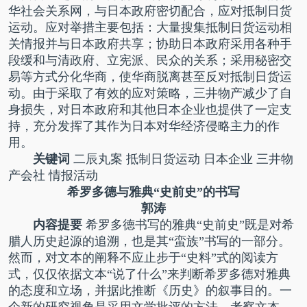
华社会关系网，与日本政府密切配合，应对抵制日货
运动。应对举措主要包括：大量搜集抵制日货运动相
关情报并与日本政府共享；协助日本政府采用各种手
段缓和与清政府、立宪派、民众的关系；采用秘密交
易等方式分化华商，使华商脱离甚至反对抵制日货运
动。由于采取了有效的应对策略，三井物产减少了自
身损失，对日本政府和其他日本企业也提供了一定支
持，充分发挥了其作为日本对华经济侵略主力的作
用。
关键词
二辰丸案 抵制日货运动 日本企业 三井物
产会社 情报活动
希罗多德与雅典“史前史”的书写
郭涛
内容提要
希罗多德书写的雅典“史前史”既是对希
腊人历史起源的追溯，也是其“蛮族”书写的一部分。
然而，对文本的阐释不应止步于“史料”式的阅读方
式，仅仅依据文本“说了什么”来判断希罗多德对雅典
的态度和立场，并据此推断《历史》的叙事目的。一
个新的研究视角是采用文学批评的方法，考察文本