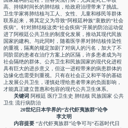
高、持续时间长的肺结核，给政府治理带来了挑战。
卫生学家将肺结核与工人、女性、儿童和移民等群体
联系起来，将其定义为导致“阿根廷种族”衰败的“社会
疾病”。针对肺结核这类“社会疾病”开展的防治运动促
进了阿根廷公共卫生的制度化发展，推动其现代民族
国家的建构。与此同时，随着医学界对肺结核传染性
的重视，隔离的规定加剧了对病人的污名，加大了不
同阶层的患者在治疗方案上的区隔，许多患者成为与
社会隔绝的群体。公共卫生和民族国家的现代化进程
具有巨大的进步意义，但这一进程带来的病患群体的
边缘化也需受到重视。只有在社会正义和平等的基础
上发展公共卫生，谨慎处理给患者带来的负面影响，
才能真正建立普惠和包容的现代公共卫生体系。
关键词
阿根廷 医疗卫生史 肺结核 民族国家 公共
卫生 流行病防治
20世纪日本学界的“古代虾夷族群”论争
李文明
内容提要
“古代虾夷族群”论争可与“石器时代日