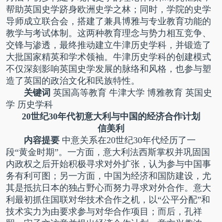
帮助英国史学跻身欧洲史学之林；同时，学院的史学
导师成立联合会，搭建了兼具博雅与专业教育功能的
教学与考试体制。这两种教育理念与势力相互竞争、
交锋与渗透，最终推动建立牛津历史学科，并锻造了
大批国家精英和学术领袖。牛津历史学科的创建模式
不仅深刻影响英国史学发展的脉络和风格，也参与塑
造了英国的政治文化和民族特性。
关键词
英国高等教育 牛津大学 博雅教育 英国史
学 历史学科
20世纪30年代初意大利与中国的经济合作计划
信美利
内容提要
中意关系在20世纪30年代经历了一
段“黄金时期”。一方面，意大利法西斯掌权并巩固国
内政权之后开始积极寻求对外扩张，认为参与中国事
务有利可图；另一方面，中国为经济和国防建设，尤
其是抵抗日本的独占野心而努力寻求对外合作。意大
利最初抓住国联对华技术合作之机，以“公平分配”和
技术实力为由要求参与对华合作项目；而后，孔祥