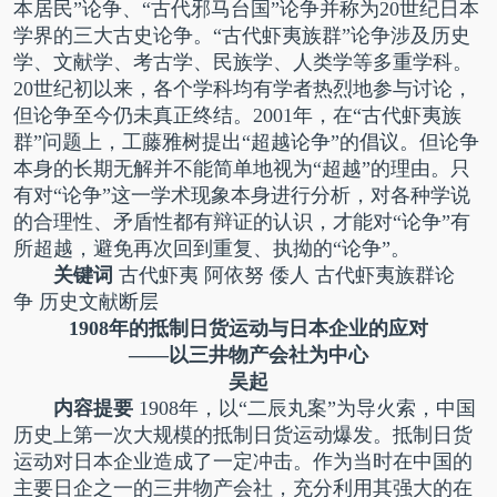
本居民”论争、“古代邪马台国”论争并称为20世纪日本
学界的三大古史论争。“古代虾夷族群”论争涉及历史
学、文献学、考古学、民族学、人类学等多重学科。
20世纪初以来，各个学科均有学者热烈地参与讨论，
但论争至今仍未真正终结。2001年，在“古代虾夷族
群”问题上，工藤雅树提出“超越论争”的倡议。但论争
本身的长期无解并不能简单地视为“超越”的理由。只
有对“论争”这一学术现象本身进行分析，对各种学说
的合理性、矛盾性都有辩证的认识，才能对“论争”有
所超越，避免再次回到重复、执拗的“论争”。
关键词
古代虾夷 阿依努 倭人 古代虾夷族群论
争 历史文献断层
1908年的抵制日货运动与日本企业的应对
——以三井物产会社为中心
吴起
内容提要
1908年，以“二辰丸案”为导火索，中国
历史上第一次大规模的抵制日货运动爆发。抵制日货
运动对日本企业造成了一定冲击。作为当时在中国的
主要日企之一的三井物产会社，充分利用其强大的在