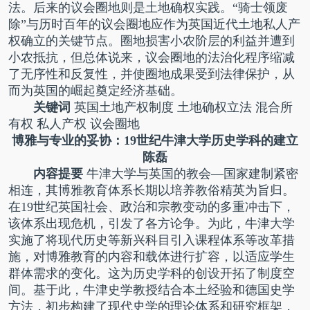
法。后来的议会圈地则是土地确权实践。“骑士领废
除”与历时百年的议会圈地应作为英国近代土地私人产
权确立的关键节点。圈地损害小农阶层的利益并遭到
小农抵抗，但总体说来，议会圈地的法治化程序缩减
了无序性和反复性，并使圈地成果受到法律保护，从
而为英国的崛起奠定经济基础。
关键词
英国土地产权制度 土地确权立法 混合所
有权 私人产权 议会圈地
博雅与专业的妥协：19世纪牛津大学历史学科的建立
陈磊
内容提要
牛津大学与英国的教会—国家建制紧密
相连，其博雅教育体系长期以培养教俗精英为旨归。
在19世纪英国社会、政治和宗教变动的多重冲击下，
该体系出现危机，引发了各方论争。为此，牛津大学
实施了将现代历史等新兴科目引入课程体系等改革措
施，对博雅教育的内容和载体进行扩容，以适应学生
群体需求的变化。这为历史学科的创设开拓了制度空
间。基于此，牛津史学教授结合本土经验和德国史学
方法，初步构建了现代史学的理论体系和研究框架，