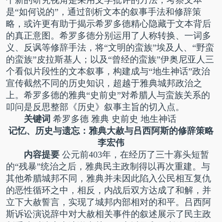
是“如何说的”，通过剖析文本的叙事手法和修辞策
略，或许更有助于揭示希罗多德精心隐藏于文本背后
的真正意图。希罗多德分别运用了人称转换、一词多
义、反讽等修辞手法，将“文明的蛮族”埃及人、“野蛮
的蛮族”皮拉斯基人；以及“曾经的蛮族”伊奥尼亚人三
个看似片段性的文本叙事，构建成与“地生神话”政治
宣传截然不同的历史知识，超越于雅典城邦政治之
上。希罗多德的雅典“史前史”对希腊人与蛮族关系的
叩问是反思整部《历史》叙事主旨的切入点。
关键词
希罗多德 雅典 史前史 地生神话
记忆、历史与遗忘：雅典大赦与吕西阿斯的修辞策略
李宏伟
内容提要
公元前403年，在经历了三十寡头短暂
的“残暴”统治之后，雅典民主政制得以再次重建。与
其他希腊城邦不同，雅典并未因此陷入公民相互复仇
的恶性循环之中，相反，内战后双方达成了和解，并
立下大赦誓言，实现了城邦内部相对的和平。吕西阿
斯诉讼演说辞中对大赦相关事件的叙述展示了民主政