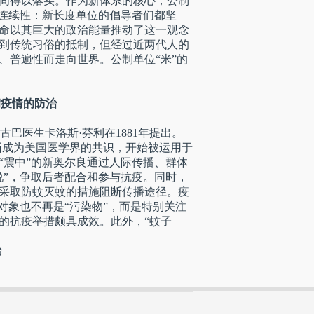
间得以落实。作为新体系的核心，公制
的连续性：新长度单位的倡导者们都坚
命以其巨大的政治能量推动了这一观念
到传统习俗的抵制，但经过近两代人的
、普遍性而走向世界。公制单位“米”的
病疫情的防治
巴医生卡洛斯·芬利在1881年提出。
渐成为美国医学界的共识，开始被运用于
“震中”的新奥尔良通过人际传播、群体
说”，争取后者配合和参与抗疫。同时，
采取防蚊灭蚊的措施阻断传播途径。疫
对象也不再是“污染物”，而是特别关注
的抗疫举措颇具成效。此外，“蚊子
治