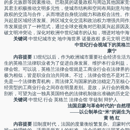
的多元族群等因素推动。巴勒莫的诺曼政权与周边其他国家竞
其君主积极推动文明多元性，使城市结构和空间布局刻意与地
政权的交流与合作，从而增进自身统治能力和政权合法性。作
兴起是区域经济发展、跨区域文化交流和政治权力增强共同作
市发展提供了一种范式，通过全球史视角对巴勒莫兴起原因及
破文明冲突论，深化对欧洲中世纪城市的认知，增进对地中海
关键词
中世纪城市史 地中海世界 诺曼政权 多元文明 巴
中世纪行会视域下的英格兰
康宁
内容提要
13世纪以后，作为欧洲城市重要社会经济生活
生的英格兰法律职业者为了促进自身发展、维护本行业利益，
律会馆。可以说，英格兰法律会馆就是工商业行会在法律界的
极为相似，皆是职业自治共同体。不过，法律会馆也不是对工
先是一个法律教育机构，而法律又与国家的政治稳定乃至核心
经营型的工商业行会之间存在明显差别。是故，从行会的视角
剖析，可望为这一独具英国特色的法律机制做出准确的历史定
关键词
中世纪 行会 英格兰 法律会馆 学徒制 辩护人
法国启蒙与革命时代的“自然理
——以公制单位“米”的诞生为
黄 艳 红
内容提要
旧制度时代，法国的度量衡纷繁复杂。启蒙时