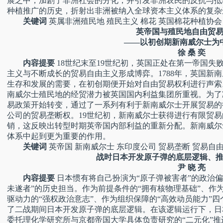
展之中，加剧了非洲社会的分化，并引发非洲农民的反抗与抵
种植推广的历史，折射出非洲被纳入全球资本主义体系的复杂
关键词
英属非洲殖民地 殖民主义 棉花 英国棉花种植协会
英帝国与殖民地自由贸易
——以初创期新南威尔士为
徐 桑 奕
内容提要
18世纪末至19世纪初，英国正处在第一帝国失
主义与不断成长的贸易自由主义形成博弈。1788年，英国新
生存和发展的需要，在初创期便开始对自由贸易权利进行声索
南威尔士殖民地的经贸潜力被英国国内利益集团所重视。为了
易政策开始转变，通过了一系列有利于新南威尔士开展贸易的
公司的贸易垄断权。19世纪初，新南威尔士获得进行有限贸
销，这反映出转型时期英帝国内部利益的重新分配。新南威尔
体系中起到更为重要的作用。
关键词
英帝国 新南威尔士 东印度公司 贸易垄断 贸易自由
战时日本开发原子弹的底层逻辑、推
尹 晓 亮
内容提要
日本惯有将自己扮演为“原子弹被害者”的政治
未遂者”的历史担当。作为前提条件的“拥有核物理基础”、作
驱动力的“强权政治意志”、作为组织保障的“高效动员能力”
了二战期间日本开发原子弹的底层逻辑。在该逻辑运行下，日
委托理化学研究所与京都帝国大学具体负责研究的“二元化”推进