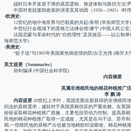
战时日本开发原子弹的底层逻辑、推进体制与路径方法/尹晓
中国对老挝援助政策的演变及其动因（1956—1965）/时伟
·欧洲史·
12世纪的地中海世界与巴勒莫的兴起/朱明 (华东师范大学)
中世纪行会视域下的英格兰法律会馆/康宁 (中国人民公安
法国启蒙与革命时代的“自然理性”及其效应——以公制单位“
海师范大学)
·美洲史·
“蚊子说”与1905年美国黄热病疫情的防治/王光伟 (南开大学
英文提要（Summaries）
孙剑编译 (中国社会科学院)
内容摘要
英属非洲殖民地的棉花种植推广
李 鹏 涛
内容提要
20世纪上半叶，英国意图在新获得的非洲殖民
织业的原棉需求，减轻对于美国原棉供应的严重依赖。在英国
纷纷采取棉花种植推广措施，主要包括劳动力控制、提高原棉
民地的棉花种植推广取得一定成效，尤其是在乌干达、苏丹和
期,一些殖民地的原棉产出也被当地棉纺织业吸收。棉花种植