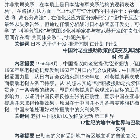
并非隶属关系，在本质上是日本陆海军关系结构的逻辑表达，
构”。在路径方法方面，“仁计划”与“F计划”的不同在于：在
法”和“离心分离法”，在催化反应方面分别研究了“慢中子反应
最终以失败告终，但通过仔细分析战时日本核武器开发史，可
学”的“科学忽视论”与试图淡化科学家参与核武器开发的“责
府间存在着“共同体关系”与“共犯关系”。
关键词
日本 原子弹开发 推进体制 仁计划 F计划
中国对老挝援助政策的演变及其动因（1
时 伟 通
内容提要
1956年8月，中国提议向老挝提供经济援助，但
1960年底老挝危机爆发到1962年7月日内瓦会议闭幕，中
挝爱国力量。从日内瓦会议结束到1965年底，对老援助再次
面援助老挝左派巴特寮。从“构想未实施”到“积极援助老挝爱国
贯穿了一条清晰的线索，即是对老援助是实现政策目标的工具
影响力，以证明中国反帝反修主张的正确性，宣示中国在亚非
援助并未取得预期效果，原因在于中国并不具备与美苏相抗衡
挝，中国未能处理好对外援助中的义利关系。
关键词
老挝 中国援助 民族解放运动 第三世界
12世纪的地中海世界与巴
朱明
内容提要
巴勒莫的兴起受到地中海区域文明的普遍复兴