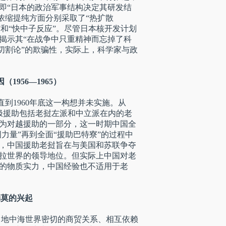
即“日本的政治军事结构决定其研发结
铀浓缩提纯方面分别采取了“热扩散
”和“快中子反应”。尽管日本核开发计划
揭示其“在战争中只重精神而忘掉了科
任切割论”的欺骗性，实际上，科学家与政
956—1965）
直到1960年底这一构想并未实施。从
国积极援助包括老挝左派和中立派在内的老
成为对越援助的一部分，这一时期中国全
力量”再到全面“援助巴特寮”的过程中
，中国援助老挝旨在与美国和苏联争夺
拉世界的领导地位。但实际上中国对老
的物质实力，中国经验也不适用于老
勒莫的兴起
、地中海世界密切的商贸关系、相互依赖