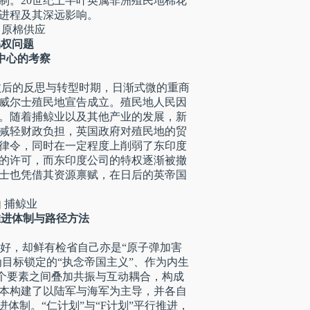
制。20世纪上半叶英属非洲殖民地棉花
进程及其深远影响。
 原棉供应
权问题
中心的考察
败后的反思与转型时期，日渐式微的重商
南威尔士殖民地宣告成立。殖民地人民因
。随着捕鲸业以及其他产业的发展，新
减轻财政负担，英国政府对殖民地的贸
律令，同时在一定程度上削弱了东印度
易的许可，而东印度公司的特权逐渐被撤
士也凭借其资源禀赋，在日后的英帝国
 捕鲸业
进体制与路径方法
偏好，却鲜有检省自己亦是“原子弹加害
为目标锁定的“执念帝国主义”、作为内生
四个要素之间叠加共振与互动耦合，构成
本构建了以陆军与海军为主导，并各自
体制。“仁计划”与“F计划”平行推进，