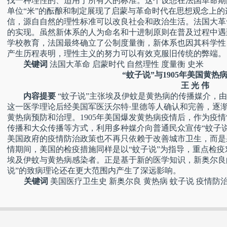
找一种理性的、适用于所有人的标准。这个设想在法国革命期
单位“米”的酝酿和制定展现了启蒙与革命时代在思想观念上
信，源自自然的理性标准可以改良社会和政治生活。法国大革
的实现。虽然新体系的人为命名和十进制原则在普及过程中遇
学校教育，法国最终确立了公制度量衡，新体系也因其科学性
产生历程表明，理性主义的努力可以有效克服旧传统的弊端。
关键词
法国大革命 启蒙时代 自然理性 度量衡 史米
“蚊子说”与1905年美国黄热
王 光 伟
内容提要
“蚊子说”主张埃及伊蚊是黄热病的传播媒介，由古
这一医学理论后经美国军医沃尔特·里德等人确认和完善，逐
黄热病预防和治理。1905年美国爆发黄热病疫情后，作为疫情
传播和大众传播等方式，利用多种媒介向普通民众宣传“蚊子
美国政府的疫情防治政策也不再只依赖于改善城市卫生，而是
情期间，美国的检疫措施同样是以“蚊子说”为指导，重点检疫
埃及伊蚊与黄热病感染者。正是基于新的医学知识，新奥尔良
说”的致病理论还在更大范围内产生了深远影响。
关键词
美国医疗卫生史 新奥尔良 黄热病 蚊子说 疫情防