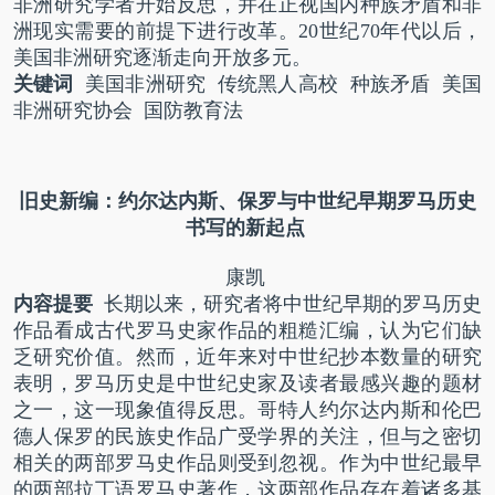
非洲研究学者开始反思，并在正视国内种族矛盾和非
洲现实需要的前提下进行改革。
20
世纪
70
年代以后，
美国非洲研究逐渐走向开放多元。
关键词
美国非洲研究 传统黑人高校 种族矛盾 美国
非洲研究协会 国防教育法
旧史新编：约尔达内斯、保罗
与中世纪早期罗马历史
书写的新起点
康凯
内容提要
长期以来，研究者将中世纪早期的罗马历史
作品看成古代罗马史家作品的粗糙汇编，认为它们缺
乏研究价值。然而，近年来对中世纪抄本数量的研究
表明，罗马历史是中世纪史家及读者最感兴趣的题材
之一，这一现象值得反思。哥特人约尔达内斯和伦巴
德人保罗的民族史作品广受学界的关注，但与之密切
相关的两部罗马史作品则受到忽视。作为中世纪最早
的两部拉丁语罗马史著作，这两部作品存在着诸多基