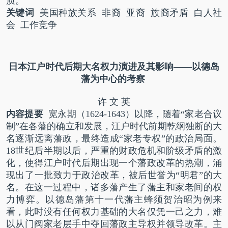
质。
关键词
美国种族关系 非裔 亚裔 族裔矛盾 白人社
会 工作竞争
日本江户时代后期
大名权力演进及其影响
——以德岛
藩为中心的考察
许 文 英
内容提要
宽永期（
1624-1643
）以降，随着“家老合议
制”在各藩的确立和发展，江户时代前期乾纲独断的大
名逐渐远离藩政，最终造成“家老专权”的政治局面。
18
世纪后半期以后，严重的财政危机和阶级矛盾的激
化，使得江户时代后期出现一个藩政改革的热潮，涌
现出了一批致力于政治改革，被后世誉为“明君”的大
名。在这一过程中，诸多藩产生了藩主和家老间的权
力博弈。以德岛藩第十一代藩主蜂须贺治昭为例来
看，此时没有任何权力基础的大名仅凭一己之力，难
以从门阀家老层手中夺回藩政主导权并领导改革。主