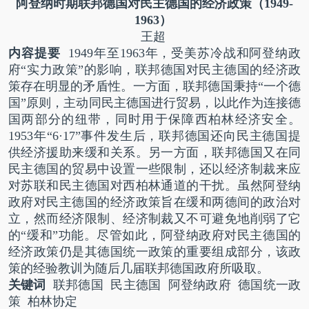
阿登纳时期联邦德国
对民主德国的经济政策（
1949-
1963
）
王超
内容提要
1949
年至
1963
年，受美苏冷战和阿登纳政
府“实力政策”的影响，联邦德国对民主德国的经济政
策存在明显的矛盾性。一方面，联邦德国秉持“一个德
国”原则，主动同民主德国进行贸易，以此作为连接德
国两部分的纽带，同时用于保障西柏林经济安全。
1953
年“
6
·
17
”事件发生后，联邦德国还向民主德国提
供经济援助来缓和关系。另一方面，联邦德国又在同
民主德国的贸易中设置一些限制，还以经济制裁来应
对苏联和民主德国对西柏林通道的干扰。虽然阿登纳
政府对民主德国的经济政策旨在缓和两德间的政治对
立，然而经济限制、经济制裁又不可避免地削弱了它
的“缓和”功能。尽管如此，阿登纳政府对民主德国的
经济政策仍是其德国统一政策的重要组成部分，该政
策的经验教训为随后几届联邦德国政府所吸取。
关键词
联邦德国 民主德国 阿登纳政府 德国统一政
策 柏林协定