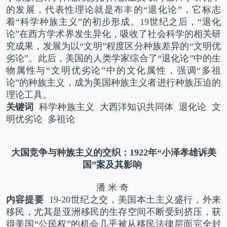
的发展，代表性理论就是布丰的“退化论”，它标志
着“科学种族主义”的初步形成。
19
世纪之后，“退化
论”在西方学术界发生异化，吸收了社会科学的相关研
究成果，发展为以“文明”程度区分种族差异的“文明优
劣论”。此后，美国的人类学家综合了“退化论”中的生
物属性与“文明优劣论”中的文化属性，强调“多祖
论”的种族主义，成为美国种族主义者进行种族压迫的
理论工具。
关键词
科学种族主义 大西洋知识共同体 退化论 文
明优劣论 多祖论
大国竞争与种族主义的交织：
1922
年“小泽孝雄诉美
国”案及其影响
潘 米 奇
内容提要
19-20
世纪之交，美国本土主义盛行，外来
移民，尤其是亚洲移民的生存空间不断受到挤压，获
得美国“公民权”的机会几乎被从移民法律层面完全封