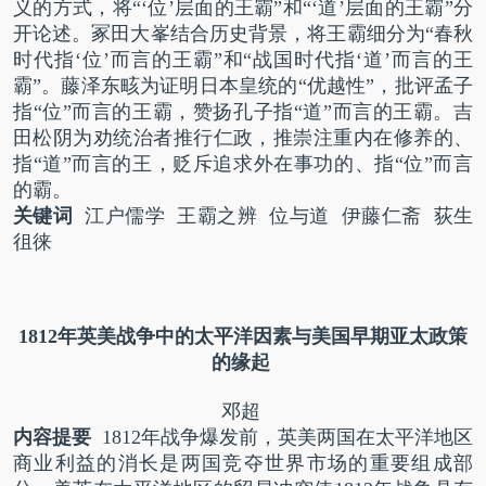
义的方式，将“‘位’层面的王霸”和“‘道’层面的王霸”分
开论述。冢田大峯结合历史背景，将王霸细分为“春秋
时代指‘位’而言的王霸”和“战国时代指‘道’而言的王
霸”。藤泽东畡为证明日本皇统的“优越性”，批评孟子
指“位”而言的王霸，赞扬孔子指“道”而言的王霸。吉
田松阴为劝统治者推行仁政，推崇注重内在修养的、
指“道”而言的王，贬斥追求外在事功的、指“位”而言
的霸。
关键词
江户儒学 王霸之辨 位与道 伊藤仁斋 荻生
徂徕
1812
年英美战争中的太平洋因素
与美国早期亚太政策
的缘起
邓超
内容提要
1812
年战争爆发前，英美两国在太平洋地区
商业利益的消长是两国竞夺世界市场的重要组成部