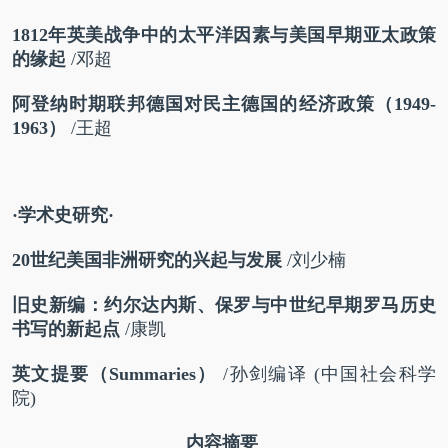
1812
年英美战争中的
太平洋因素与美国早期亚太政策
的缘起
/
邓超
阿登纳时期联邦德国
对民主德国的经济政策（
1949-
1963
）
/
王超
·学术史研究·
20
世纪美国非洲研究的兴起与发展
/
刘少楠
旧史新编：约尔达内斯、保罗
与中世纪早期罗马历史
书写的新起点
/
康凯
英文提要（
Summaries
）
/
孙剑编译
(
中国社会科学
院
)
内容摘要