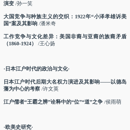
演变
/
孙一笑
大国竞争与种族主义的交织：
1922
年“小泽孝雄诉美
国”案及其影响
/
潘米奇
工作竞争与文化差异：
美国非裔与亚裔的族裔矛盾
（
1860-1924
）
/
王心扬
·日本江户时代的政治与文化·
日本江户时代后期
大名权力演进及其影响
——以德岛
藩为中心的考察
/
许文英
江户儒者“王霸之辨”
诠释中的“位”“道”之争
/
侯雨萌
·欧美史研究·