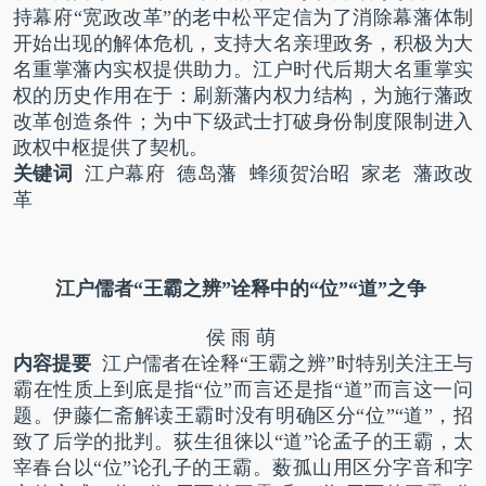
持幕府“宽政改革”的老中松平定信为了消除幕藩体制
开始出现的解体危机，支持大名亲理政务，积极为大
名重掌藩内实权提供助力。江户时代后期大名重掌实
权的历史作用在于：刷新藩内权力结构，为施行藩政
改革创造条件；为中下级武士打破身份制度限制进入
政权中枢提供了契机。
关键词
江户幕府 德岛藩 蜂须贺治昭 家老 藩政改
革
江户儒者“王霸之辨”
诠释中的“位”“道”之争
侯 雨 萌
内容提要
江户儒者在诠释“王霸之辨”时特别关注王与
霸在性质上到底是指“位”而言还是指“道”而言这一问
题。伊藤仁斋解读王霸时没有明确区分“位”“道”，招
致了后学的批判。荻生徂徕以“道”论孟子的王霸，太
宰春台以“位”论孔子的王霸。薮孤山用区分字音和字