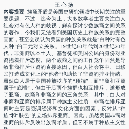
王 心 扬
内容提要
族裔矛盾是美国史研究领域中长期关注的重
要课题。不过，迄今为止，大多数学者主要关注白人
社会对有色人种的歧视，鲜有探讨少数族裔之间关系
的著作，令我们无法看到美国历史上种族关系的完整
画面，甚至会误认为美国的种族关系就是“白种对有色
人种”的二元对立关系。
19
世纪
60
年代到
20
世纪
20
年
代，非洲裔以本土人、基督徒和美国公民的身份对亚
裔抱着排斥态度。两个族裔之间的工作竞争固然是导
致非裔排斥亚裔的直接原因，但白人社会将中、日移
民打造成文化上的“他者”也助长了非裔的排亚情绪。
虽然白人居于美国种族秩序的“顶端”，而非裔和亚裔
居于“底端”，但由于后两个族群也相互排斥，遂形成
了亚裔、欧裔和非裔之间的三角关系。其中，白人对
非裔和亚裔的排斥属于种族主义性质，非裔在排斥亚
裔时主要是强调经济和文化方面的因素，反对从“种
族”和“肤色”的立场排斥亚裔。因此，虽然美国非裔对
亚裔的排斥反映出族裔矛盾，但它不属于种族主义性