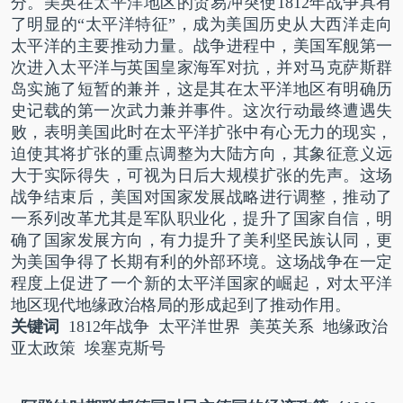
分。美英在太平洋地区的贸易冲突使
1812
年战争具有
了明显的“太平洋特征”，成为美国历史从大西洋走向
太平洋的主要推动力量。战争进程中，美国军舰第一
次进入太平洋与英国皇家海军对抗，并对马克萨斯群
岛实施了短暂的兼并，这是其在太平洋地区有明确历
史记载的第一次武力兼并事件。这次行动最终遭遇失
败，表明美国此时在太平洋扩张中有心无力的现实，
迫使其将扩张的重点调整为大陆方向，其象征意义远
大于实际得失，可视为日后大规模扩张的先声。这场
战争结束后，美国对国家发展战略进行调整，推动了
一系列改革尤其是军队职业化，提升了国家自信，明
确了国家发展方向，有力提升了美利坚民族认同，更
为美国争得了长期有利的外部环境。这场战争在一定
程度上促进了一个新的太平洋国家的崛起，对太平洋
地区现代地缘政治格局的形成起到了推动作用。
关键词
1812
年战争 太平洋世界 美英关系 地缘政治
亚太政策 埃塞克斯号