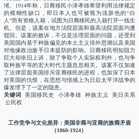
堵。
1914
年秋，日裔移民小泽孝雄希望利用法律规定
的模糊性缺口，即日本人也可被视为浅肤色的“白
人”而有资格入籍，试图为日裔移民的入籍打开一线生
机。但是，该案在地方法院层面和最高法院层面均遭
驳回。该案的败诉，不仅是法理层面的问题，还受到
美国国内基于种族偏见的本土主义排外思潮以及美国
对地缘政治敌手日本提防的影响。日裔移民明知阻力
巨大却依旧上诉，除了争取个人实际权利外，也与争
取种族平等的宏大时代主题息息相关。该案不仅加速
了法律层面美国排斥亚裔移民的进程，也加深了日本
对美国的仇恨，在思想与情感上为日后太平洋战争的
爆发埋下了一定的隐患。
关键词
美国移民史 小泽孝雄 种族主义 美日关系
公民权
工作竞争与文化差异：
美国非裔与亚裔的族裔矛盾
（
1860-1924
）