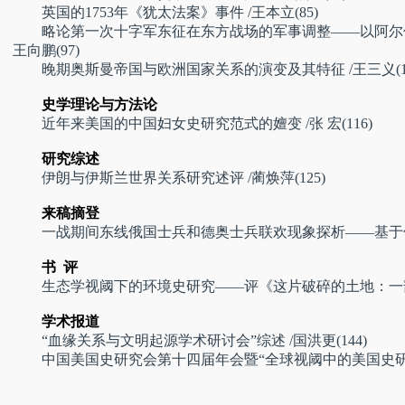
英国的1753年《犹太法案》事件
/王本立(85)
略论第一次十字军东征在东方战场的军事调整——以阿尔
王向鹏(97)
晚期奥斯曼帝国与欧洲国家关系的演变及其特征
/王三义(1
史学理论与方法论
近年来美国的中国妇女史研究范式的嬗变
/张 宏(116)
研究综述
伊朗与伊斯兰世界关系研究述评 /蔺焕萍(125)
来稿摘登
一战期间东线俄国士兵和德奥士兵联欢现象探析——基于
书 评
生态学视阈下的环境史研究——评《这片破碎的土地：一部印度
学术报道
“血缘关系与文明起源学术研讨会”综述 /国洪更(144)
中国美国史研究会第十四届年会暨“全球视阈中的美国史研究”学术