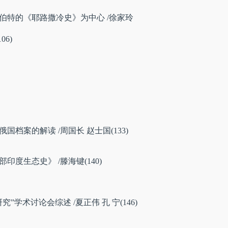
伯特的《耶路撒冷史》为中心
/徐家玲
06)
俄国档案的解读
/周国长 赵士国(133)
生态史》 /滕海键(140)
讨论会综述 /夏正伟 孔 宁(146)