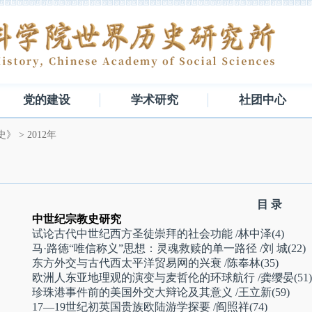
党的建设
学术研究
社团中心
史》
>
2012年
目 录
中世纪宗教史研究
试论古代中世纪西方圣徒崇拜的社会功能
/林中泽(4)
马·路德“唯信称义”思想：灵魂救赎的单一路径
/刘 城(22)
东方外交与古代西太平洋贸易网的兴衰
/陈奉林(35)
欧洲人东亚地理观的演变与麦哲伦的环球航行
/龚缨晏(51)
珍珠港事件前的美国外交大辩论及其意义
/王立新(59)
17—19世纪初英国贵族欧陆游学探要
/阎照祥(74)