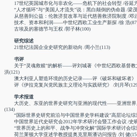
17世纪英国城市化与非农化——危机下的社会转型
/谷延方
“人才循环”与“美国人才流失”说：黑白颠倒的伪命题
/梁茂
从慈善到公益：伦敦济贫改革与近代慈善救济院制度
/邓云
技术、资本和利润——中世纪西欧工业生产新探
/徐 浩(87
古埃及的塞德节与王权 /郭子林(100)
研究综述
21世纪法国企业史研究的新动向 /周小兰(113)
书评
关于“灵魂救赎”的解析——评刘城著《中世纪西欧基督教文化
洪(121)
澳大利亚人塑造环境的历史记录——评《破坏和破坏者》 /杨长
评《伊拉克复兴党民族主义理论与实践研究》 /刘月琴(129
学术报道
大历史、东亚的世界史研究与亚洲的现代性——亚洲世界历
(134)
“国际世界史研究前沿与中国世界史学科建设”高层论坛综述 /
中国世界近代史研究会2012年学术研讨会暨工作会议 /史晓红 
“世界历史上的和平、战争与冲突化解”国际学术研讨会综述 /
荷兰莱顿大学亚述学教授提奥克里斯潘访问报告 /刘 健(151