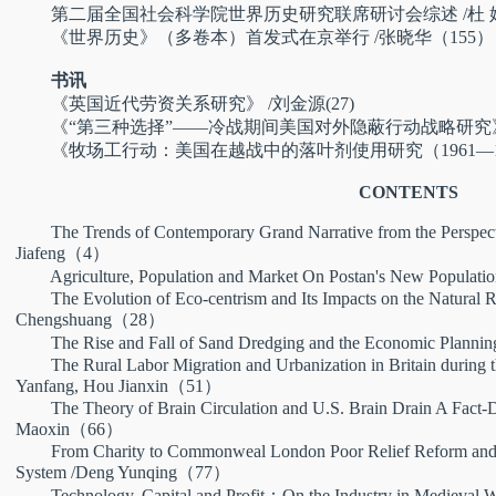
第二届全国社会科学院世界历史研究联席研讨会综述 /杜 娟(
《世界历史》（多卷本）首发式在京举行 /张晓华（155）
书讯
《英国近代劳资关系研究》 /刘金源(27)
《“第三种选择”——冷战期间美国对外隐蔽行动战略研究》 /
《牧场工行动：美国在越战中的落叶剂使用研究（1961—197
CONTENTS
The Trends of Contemporary Grand Narrative from the Perspec
Jiafeng（4）
Agriculture, Population and Market On Postan's New Populati
The Evolution of Eco-centrism and Its Impacts on the Natural 
Chengshuang（28）
The Rise and Fall of Sand Dredging and the Economic Plannin
The Rural Labor Migration and Urbanization in Britain during 
Yanfang, Hou Jianxin（51）
The Theory of Brain Circulation and U.S. Brain Drain A Fact-D
Maoxin（66）
From Charity to Commonweal London Poor Relief Reform and t
System
/Deng Yunqing（77）
Technology, Capital and Profit：On the Industry in Medieval 