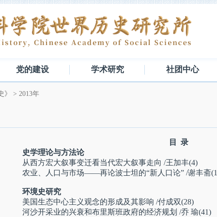
党的建设
学术研究
社团中心
史》
>
2013年
目 录
史学理论与方法论
从西方宏大叙事变迁看当代宏大叙事走向
/王加丰(4)
农业、人口与市场——再论波士坦的“新人口论”
/谢丰斋(1
环境史研究
美国生态中心主义观念的形成及其影响
/付成双(28)
河沙开采业的兴衰和布里斯班政府的经济规划
/乔 瑜(41)