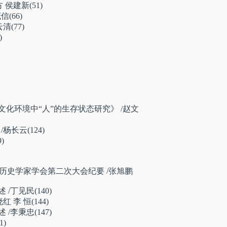
 侯建新(51)
信(66)
清(77)
)
环境中“人”的生存状态研究》 /赵文
云(124)
)
史学家学会第二次大会纪要 /张旭鹏
丁见民(140)
李 恒(144)
李秉忠(147)
)