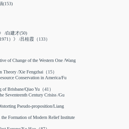
153)
白建才(50)
1）》 /吕桂霞（133）
tive of Change of the Western One
/Wang
on Theory
/Xie Fengzhai（15）
Resource Conservation in America
/Fu
g of Brisbane
/Qiao Yu（41）
the Seventeenth Century Crisis
s /Gu
istorting Pseudo-proposition
/Liang
he Formation of Modern Relief Institute
West Europe
/Xu Hao（87）